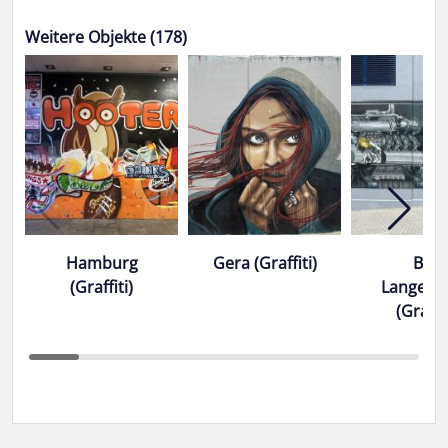
Weitere Objekte (178)
Hamburg
Gera (Graffiti)
Bad
(Graffiti)
Langens
(Graffit