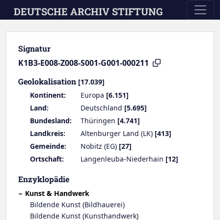
Skip to main content
DEUTSCHE ARCHIV STIFTUNG
Signatur
K1B3-E008-Z008-S001-G001-000211
Geolokalisation
[17.039]
Kontinent:
Europa
[6.151]
Land:
Deutschland
[5.695]
Bundesland:
Thüringen
[4.741]
Landkreis:
Altenburger Land (LK)
[413]
Gemeinde:
Nobitz (EG)
[27]
Ortschaft:
Langenleuba-Niederhain
[12]
Enzyklopädie
Kunst & Handwerk
Bildende Kunst (Bildhauerei)
Bildende Kunst (Kunsthandwerk)