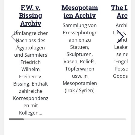
F.W. v.
Mesopotam
The Le
Bissing
ien Archiv
Archi
Archiv
Sammlung von
Archiv ü
Pressephotogr
Louis, Ri
Umfangreicher
aphien zu
und Ma
Nachlass des
Statuen,
Leakey s
Ägyptologen
Skulpturen,
seinen d
und Sammlers
Vasen, Reliefs,
"Engeln" 
Friedrich
Töpferwaren
Fossey, 
Wilhelm
usw. in
Goodall u
Freiherr v.
Mesopotamien
Bissing. Enthält
(Irak / Syrien)
zahlreiche
Korrespondenz
en mit
Kollegen...