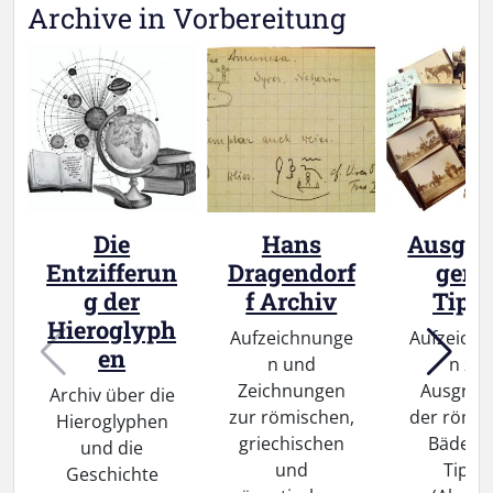
Archive in Vorbereitung
Die
Hans
Ausgra
Entzifferun
Dragendorf
gen 
g der
f Archiv
Tipa
Hieroglyph
Aufzeichnunge
Aufzeich
en
n und
n zur
Zeichnungen
Ausgrab
Archiv über die
zur römischen,
der römi
Hieroglyphen
griechischen
Bäder 
und die
und
Tipaz
Geschichte