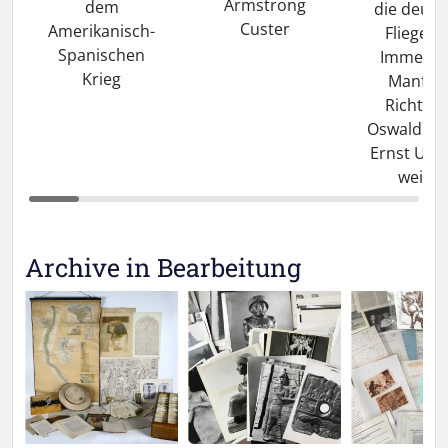
Armstrong
dem
die deut
Custer
Amerikanisch-
Flieger 
Spanischen
Immelma
Krieg
Manfred
Richthof
Oswald Bo
Ernst Ude
weiter
Archive in Bearbeitung