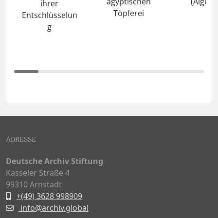
ägyptischen
(Algeri
ihrer
Töpferei
Entschlüsselun
g
ADRESSE
Deutsche Archiv Stiftung
Kasseler Straße 4
99310 Arnstadt
+(49) 3628 998909
info@archiv.global