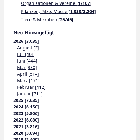
Organisationen & Vereine
[1/107]
Pflanzen, Pilze, Moose
[1.333/3.204]
Tiere & Mikroben
[25/45]
Neu Hinzugefügt
2026 [3.035]
August [2]
Juli [401]
Juni [444]
Mai [380]
April [514]
März [171]
Februar [412]
Januar [711]
2025 [7.635]
2024 [6.150]
2023 [5.806]
2022 [6.080]
2021 [3.816]
2020 [3.894]
2019 [2.400]