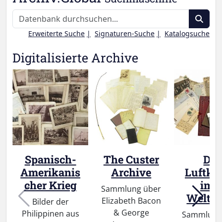
Erweiterte Suche
Signaturen-Suche
Katalogsuche
Digitalisierte Archive
Spanisch-
The Custer
Der
Amerikanis
Archive
Luftka
cher Krieg
im 1
Sammlung über
Weltkr
Elizabeth Bacon
Bilder der
& George
Philippinen aus
Sammlung