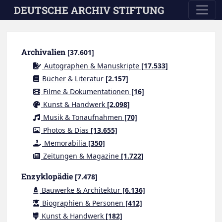
Skip to main content
DEUTSCHE ARCHIV STIFTUNG
Archivalien
[37.601]
Autographen & Manuskripte
[17.533]
Bücher & Literatur
[2.157]
Filme & Dokumentationen
[16]
Kunst & Handwerk
[2.098]
Musik & Tonaufnahmen
[70]
Photos & Dias
[13.655]
Memorabilia
[350]
Zeitungen & Magazine
[1.722]
Enzyklopädie
[7.478]
Bauwerke & Architektur
[6.136]
Biographien & Personen
[412]
Kunst & Handwerk
[182]