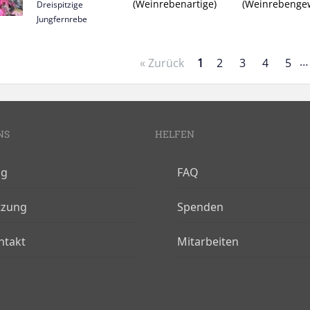
(Weinrebenartige)
(Weinrebenge
Dreispitzige
Jungfernrebe
…
« Zurück
1
2
3
4
5
NS
HELFEN
og
FAQ
tzung
Spenden
ntakt
Mitarbeiten