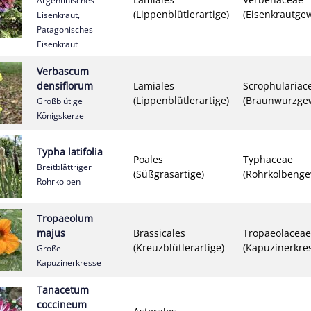
Argentinisches
(Lippenblütlerartige)
(Eisenkrautge
Eisenkraut,
Patagonisches
Eisenkraut
Verbascum
densiflorum
Lamiales
Scrophulariac
(Lippenblütlerartige)
(Braunwurzge
Großblütige
Königskerze
Typha latifolia
Poales
Typhaceae
Breitblättriger
(Süßgrasartige)
(Rohrkolbenge
Rohrkolben
Tropaeolum
majus
Brassicales
Tropaeolaceae
(Kreuzblütlerartige)
(Kapuzinerkre
Große
Kapuzinerkresse
Tanacetum
coccineum