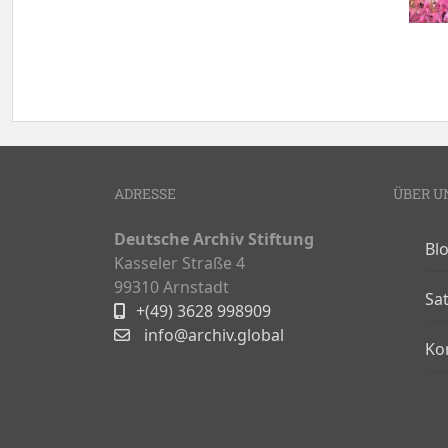
ADRESSE
ÜBER U
Deutsche Archiv Stiftung
Bl
Kasseler Straße 4
99310 Arnstadt
Sa
+(49) 3628 998909
info@archiv.global
Ko