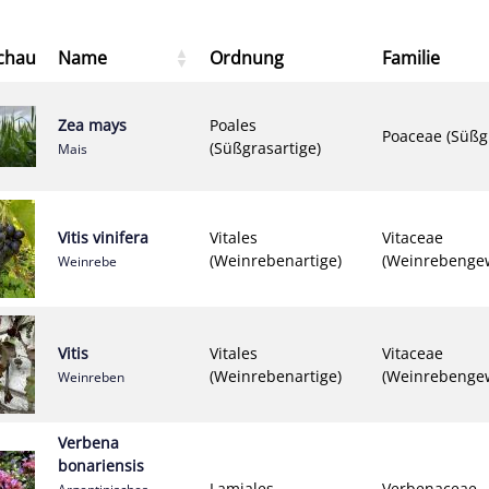
chau
Name
Ordnung
Familie
Zea mays
Poales
Poaceae (Süßg
(Süßgrasartige)
Mais
Vitis vinifera
Vitales
Vitaceae
(Weinrebenartige)
(Weinrebenge
Weinrebe
Vitis
Vitales
Vitaceae
(Weinrebenartige)
(Weinrebenge
Weinreben
Verbena
bonariensis
Lamiales
Verbenaceae