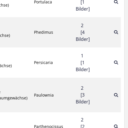
[1
Portulaca
chse)
Bilder]
2
[4
Phedimus
chse)
Bilder]
1
[1
Persicaria
ächse)
Bilder]
2
e
[3
Paulownia
baumgewächse)
Bilder]
2
[2
Parthenocissus