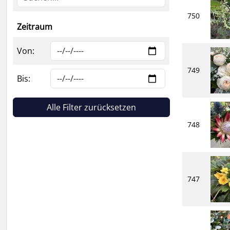
750
Zeitraum
Von:
749
Bis:
Alle Filter zurücksetzen
748
747