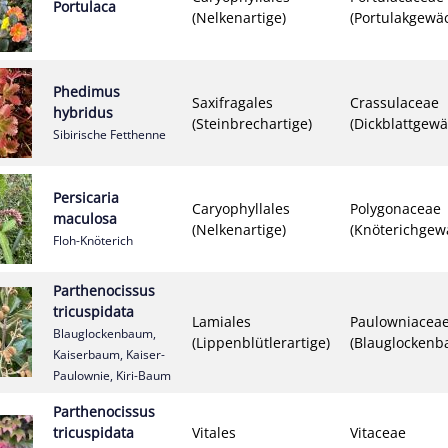
Portulaca
(Nelkenartige)
(Portulakgewä
Phedimus
Saxifragales
Crassulaceae
hybridus
(Steinbrechartige)
(Dickblattgewä
Sibirische Fetthenne
Persicaria
Caryophyllales
Polygonaceae
maculosa
(Nelkenartige)
(Knöterichgew
Floh-Knöterich
Parthenocissus
tricuspidata
Lamiales
Paulowniacea
Blauglockenbaum,
(Lippenblütlerartige)
(Blauglocken
Kaiserbaum, Kaiser-
Paulownie, Kiri-Baum
Parthenocissus
tricuspidata
Vitales
Vitaceae