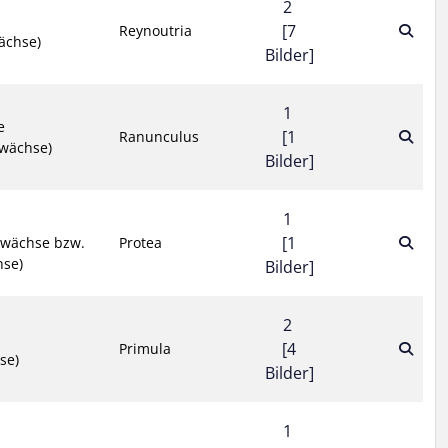
2
[7
Reynoutria
ächse)
Bilder]
1
e
[1
Ranunculus
wächse)
Bilder]
1
[1
ewächse bzw.
Protea
hse)
Bilder]
2
[4
Primula
se)
Bilder]
1