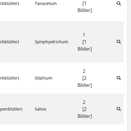
[1
rbblütler)
Tanacetum
Bilder]
1
[1
rbblütler)
Symphyotrichum
Bilder]
2
[2
rbblütler)
Silphium
Bilder]
2
[2
penblütler)
Salvia
Bilder]