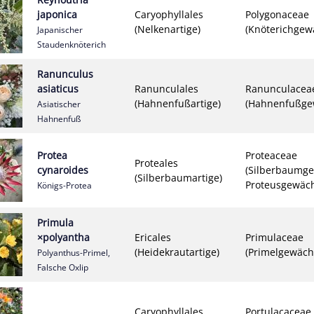
japonica
Caryophyllales
Polygonaceae
(Nelkenartige)
(Knöterichgew
Japanischer
Staudenknöterich
Ranunculus
asiaticus
Ranunculales
Ranunculacea
(Hahnenfußartige)
(Hahnenfußge
Asiatischer
Hahnenfuß
Protea
Proteaceae
Proteales
cynaroides
(Silberbaumg
(Silberbaumartige)
Proteusgewäc
Königs-Protea
Primula
×polyantha
Ericales
Primulaceae
(Heidekrautartige)
(Primelgewäch
Polyanthus-Primel,
Falsche Oxlip
Caryophyllales
Portulacaceae