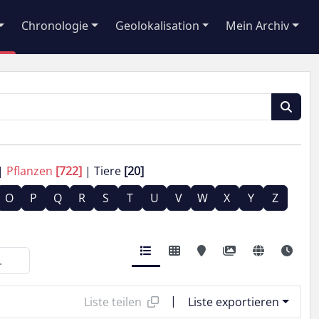
Chronologie
Geolokalisation
Mein Archiv
Pflanzen
[722]
Tiere
[20]
O
P
Q
R
S
T
U
V
W
X
Y
Z
|
Liste teilen
Liste exportieren