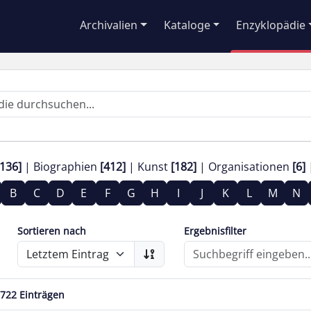
Archivalien
Kataloge
Enzyklopädie
136]
Biographien
[412]
Kunst
[182]
Organisationen
[6]
B
C
D
E
F
G
H
I
J
K
L
M
N
Sortieren nach
Ergebnisfilter
 722 Einträgen