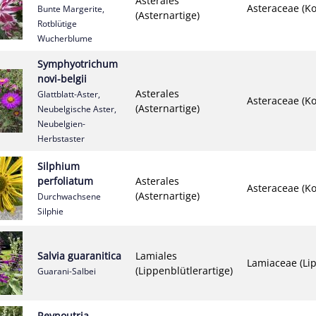
Asterales
Asteraceae (Ko
Bunte Margerite,
(Asternartige)
Rotblütige
Wucherblume
Symphyotrichum
novi-belgii
Asterales
Glattblatt-Aster,
Asteraceae (Ko
(Asternartige)
Neubelgische Aster,
Neubelgien-
Herbstaster
Silphium
perfoliatum
Asterales
Asteraceae (Ko
(Asternartige)
Durchwachsene
Silphie
Salvia guaranitica
Lamiales
Lamiaceae (Lip
(Lippenblütlerartige)
Guarani-Salbei
Reynoutria