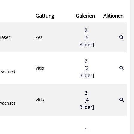
Gattung
Galerien
Aktionen
2
[5
räser)
Zea
Bilder]
2
[2
Vitis
wächse)
Bilder]
2
[4
Vitis
wächse)
Bilder]
1