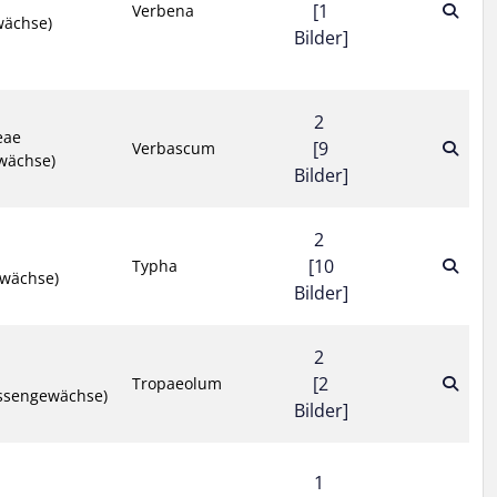
[1
Verbena
wächse)
Bilder]
2
eae
[9
Verbascum
wächse)
Bilder]
2
[10
Typha
wächse)
Bilder]
2
[2
Tropaeolum
ssengewächse)
Bilder]
1