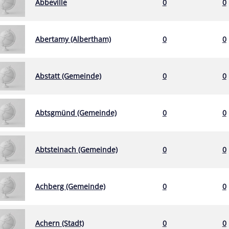
Abbeville
0
0
Abertamy (Albertham)
0
0
Abstatt (Gemeinde)
0
0
Abtsgmünd (Gemeinde)
0
0
Abtsteinach (Gemeinde)
0
0
Achberg (Gemeinde)
0
0
Achern (Stadt)
0
0