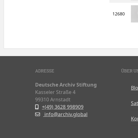
12680
ADRESSE
ÜBER U
Deutsche Archiv Stiftung
Bl
Kasseler Straße 4
99310 Arnstadt
Sa
+(49) 3628 998909
info@archiv.global
Ko