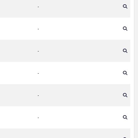
-
-
-
-
-
-