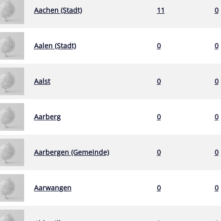
Aachen (Stadt)
11
0
Aalen (Stadt)
0
0
Aalst
0
0
Aarberg
0
0
Aarbergen (Gemeinde)
0
0
Aarwangen
0
0