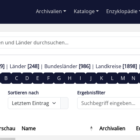
Archivalien
Kataloge
Enzyklopädie
[9]
Länder
[248]
Bundesländer
[986]
Landkreise
[1898]
B
C
D
E
F
G
H
I
J
K
L
M
N
Sortieren nach
Ergebnisfilter
rschau
Name
Archivalien
E