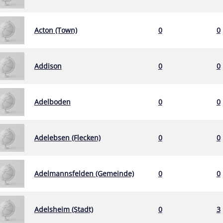
Acton (Town)
0
0
Addison
0
0
Adelboden
0
0
Adelebsen (Flecken)
0
0
Adelmannsfelden (Gemeinde)
0
0
Adelsheim (Stadt)
0
3