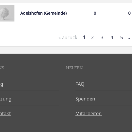
Adelshofen (Gemeinde)
0
0
…
« Zurück
1
2
3
4
5
NS
HELFEN
og
FAQ
tzung
Spenden
ntakt
Mitarbeiten