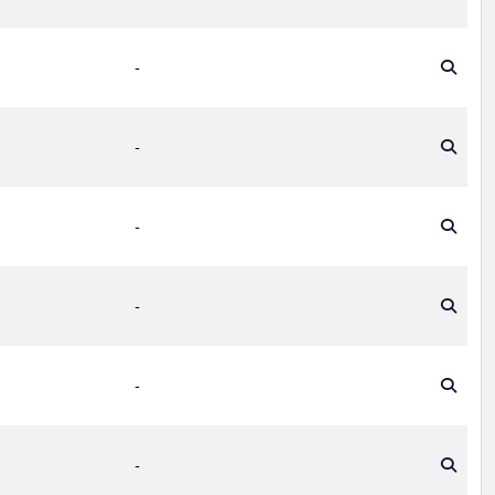
-
-
-
-
-
-