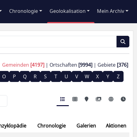
Chronologie
Geolokalisation
Mein Archiv
Gemeinden
[4197]
Ortschaften
[9994]
Gebiete
[376]
O
P
Q
R
S
T
U
V
W
X
Y
Z
nzyklopädie
Chronologie
Galerien
Aktionen