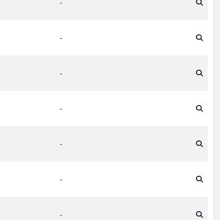
-
-
-
-
-
-
-