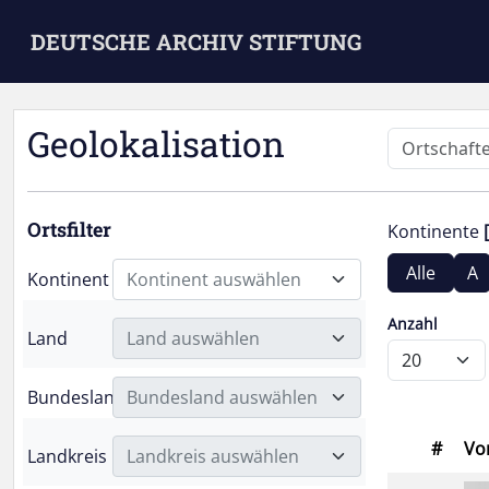
Skip to main content
DEUTSCHE ARCHIV STIFTUNG
Geolokalisation
Ortsfilter
Kontinente
Alle
A
Kontinent
Kontinent auswählen
Anzahl
Land
Land auswählen
Bundesland
Bundesland auswählen
#
Vo
Landkreis
Landkreis auswählen