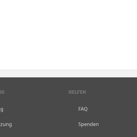
NS
HELFEN
og
FAQ
tzung
Spenden