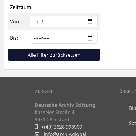
Zeitraum
Von:
Bis:
Alle Filter zurücksetzen
ADRESSE
ÜBER U
Deutsche Archiv Stiftung
Bl
Kasseler Straße 4
99310 Arnstadt
Sa
+(49) 3628 998909
info@archiv.global