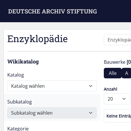
Skip to main content
DEUTSCHE ARCHIV STIFTUNG
Enzyklopädie
Wikikatalog
Bauwerke
[0
Alle
A
Katalog
Anzahl
Subkatalog
Keine Eintr
Kategorie