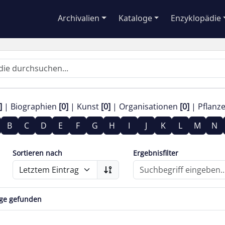
Archivalien
Kataloge
Enzyklopädie
]
Biographien
[0]
Kunst
[0]
Organisationen
[0]
Pflanz
B
C
D
E
F
G
H
I
J
K
L
M
N
Sortieren nach
Ergebnisfilter
äge gefunden