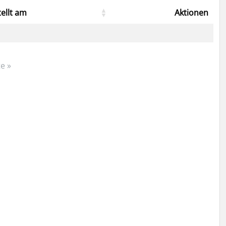
tellt am
Aktionen
e »