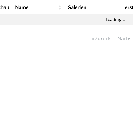
chau
Name
Galerien
ers
Loading...
« Zurück
Nächst