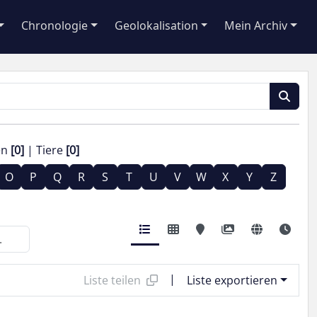
Chronologie
Geolokalisation
Mein Archiv
en
[0]
Tiere
[0]
O
P
Q
R
S
T
U
V
W
X
Y
Z
|
Liste teilen
Liste exportieren