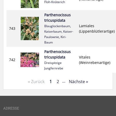
Floh-Knöterich
Parthenocissus
tricuspidata
Lamiales
Blauglockenbaum,
743
(Lippenblütlerartige)
Kaiserbaum, Kaiser-
Paulownie, Kiri-
Baum
Parthenocissus
tricuspidata
Vitales
742
(Weinrebenartige)
Dreispitzige
Jungfernrebe
…
« Zurück
1
2
Nächste »
ADRESSE