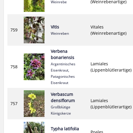
(Weinrebenartige)
Weinrebe
Vitis
Vitales
759
(Weinrebenartige)
Weinreben
Verbena
bonariensis
Lamiales
Argentinisches
758
(Lippenblütlerartige)
Eisenkraut,
Patagonisches
Eisenkraut
Verbascum
densiflorum
Lamiales
757
(Lippenblütlerartige)
Großblütige
Königskerze
Typha latifolia
Poales