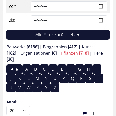
Von:
Bis:
Alle Filter zurücksetzen
Bauwerke
[6136]
Biographien
[412]
Kunst
[182]
Organisationen
[6]
Pflanzen
[718]
Tiere
[20]
Alle
A
B
C
D
E
F
G
H
I
J
K
L
M
N
O
P
Q
R
S
T
U
V
W
X
Y
Z
Anzahl