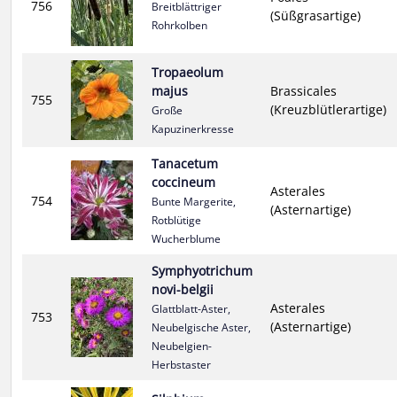
756
Breitblättriger
(Süßgrasartige)
Rohrkolben
Tropaeolum
majus
Brassicales
755
(Kreuzblütlerartige)
Große
Kapuzinerkresse
Tanacetum
coccineum
Asterales
754
Bunte Margerite,
(Asternartige)
Rotblütige
Wucherblume
Symphyotrichum
novi-belgii
Asterales
Glattblatt-Aster,
753
(Asternartige)
Neubelgische Aster,
Neubelgien-
Herbstaster