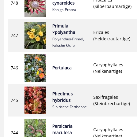
748
cynaroides
(Silberbaumartige)
Königs-Protea
Primula
×polyantha
Ericales
747
(Heidekrautartige)
Polyanthus-Primel,
Falsche Oxlip
Caryophyllales
746
Portulaca
(Nelkenartige)
Phedimus
Saxifragales
745
hybridus
(Steinbrechartige)
Sibirische Fetthenne
Persicaria
Caryophyllales
744
maculosa
(Nelkenartige)