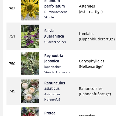
Silphium
perfoliatum
Asterales
752
(Asternartige)
Durchwachsene
Silphie
Salvia
Lamiales
751
guaranitica
(Lippenblütlerartige)
Guarani-Salbei
Reynoutria
japonica
Caryophyllales
750
(Nelkenartige)
Japanischer
Staudenknöterich
Ranunculus
asiaticus
Ranunculales
749
(Hahnenfußartige)
Asiatischer
Hahnenfuß
Protea
Proteales