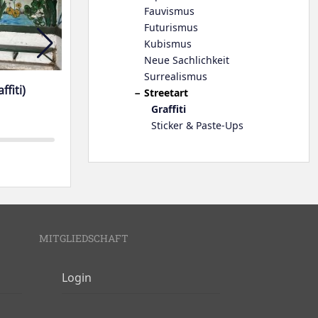
Fauvismus
Futurismus
Kubismus
Neue Sachlichkeit
Surrealismus
ffiti)
Kassel (Graffiti)
Freiberg
Streetart
Graffiti
Sticker & Paste-Ups
MITGLIEDSCHAFT
Login