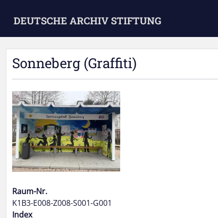
Skip to main content
DEUTSCHE ARCHIV STIFTUNG
Sonneberg (Graffiti)
Raum-Nr.
K1B3-E008-Z008-S001-G001
Index