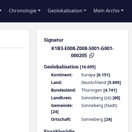
Chronologie
Geolokalisation
Mein Archiv
Signatur
K1B3-E008-Z008-S001-G001-
000205
Geolokalisation
[16.695]
Kontinent:
Europa
[6.151]
Land:
Deutschland
[5.695]
Bundesland:
Thüringen
[4.741]
Landkreis:
Sonneberg (LK)
[60]
Gemeinde:
Sonneberg (Stadt)
[24]
Ortschaft:
Sonneberg
[24]
Enzyklopädie