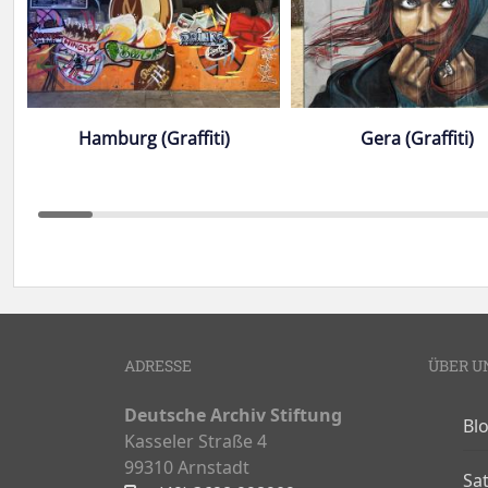
Hamburg (Graffiti)
Gera (Graffiti)
ADRESSE
ÜBER U
Deutsche Archiv Stiftung
Bl
Kasseler Straße 4
99310 Arnstadt
Sa