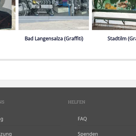
Bad Langensalza (Graffiti)
Stadtilm (Gra
NS
HELFEN
og
FAQ
tzung
Spenden