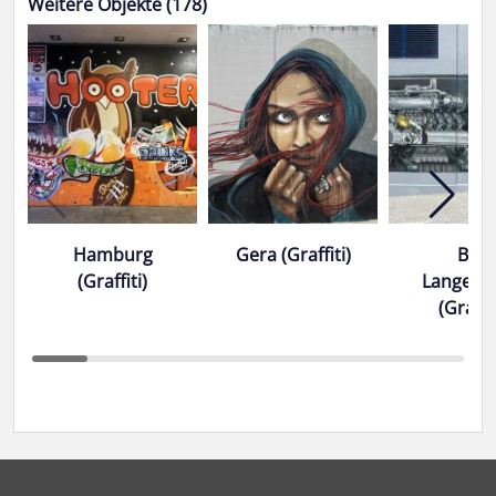
Weitere Objekte (178)
Hamburg
Gera (Graffiti)
Bad
(Graffiti)
Langens
(Graffit