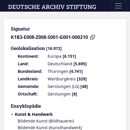
Skip to main content
DEUTSCHE ARCHIV STIFTUNG
Signatur
K1B3-E008-Z008-S001-G001-000210
Geolokalisation
[16.972]
Kontinent:
Europa
[6.151]
Land:
Deutschland
[5.695]
Bundesland:
Thüringen
[4.741]
Landkreis:
Wartburgkreis
[329]
Gemeinde:
Gerstungen (LG)
[48]
Ortschaft:
Gerstungen
[8]
Enzyklopädie
Kunst & Handwerk
Bildende Kunst (Bildhauerei)
Bildende Kunst (Kunsthandwerk)