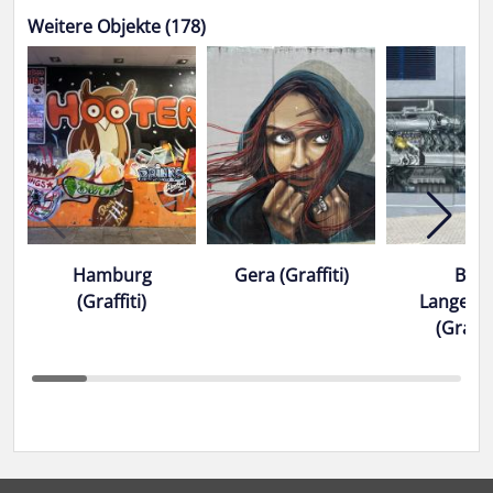
Weitere Objekte (178)
Hamburg
Gera (Graffiti)
Bad
(Graffiti)
Langens
(Graffit