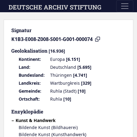
Skip to main content
DEUTSCHE ARCHIV STIFTUNG
Signatur
K1B3-E008-Z008-S001-G001-000074
Geolokalisation
[16.936]
Kontinent:
Europa
[6.151]
Land:
Deutschland
[5.695]
Bundesland:
Thüringen
[4.741]
Landkreis:
Wartburgkreis
[329]
Gemeinde:
Ruhla (Stadt)
[10]
Ortschaft:
Ruhla
[10]
Enzyklopädie
Kunst & Handwerk
Bildende Kunst (Bildhauerei)
Bildende Kunst (Kunsthandwerk)