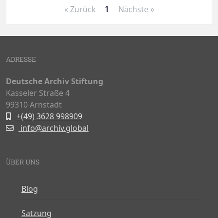
« Zurück
1
Nächste »
ADRESSE
Deutsche Archiv Stiftung
Kasseler Straße 4
99310 Arnstadt
+(49) 3628 998909
info@archiv.global
ÜBER UNS
Blog
Satzung