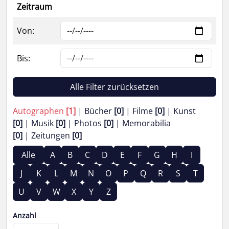
Zeitraum
Von:
Bis:
Alle Filter zurücksetzen
Autographen
[1]
Bücher
[0]
Filme
[0]
Kunst
[0]
Musik
[0]
Photos
[0]
Memorabilia
[0]
Zeitungen
[0]
Alle
A
B
C
D
E
F
G
H
I
J
K
L
M
N
O
P
Q
R
S
T
U
V
W
X
Y
Z
Anzahl