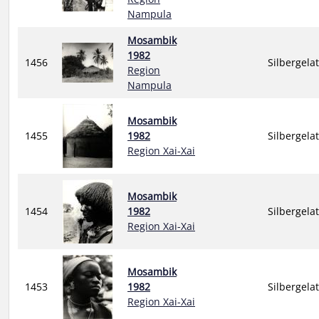
Nampula
Mosambik
1982
1456
Silbergela
Region
Nampula
Mosambik
1455
1982
Silbergela
Region Xai-Xai
Mosambik
1454
1982
Silbergela
Region Xai-Xai
Mosambik
1453
1982
Silbergela
Region Xai-Xai