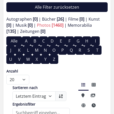
Alle Filter zurücksetzen
Autographen
[0]
Bücher
[26]
Filme
[0]
Kunst
[0]
Musik
[0]
Photos
[1460]
Memorabilia
[135]
Zeitungen
[0]
Alle
A
B
C
D
E
F
G
H
I
J
K
L
M
N
O
P
Q
R
S
T
U
V
W
X
Y
Z
Anzahl
Sortieren nach
Ergebnisfilter