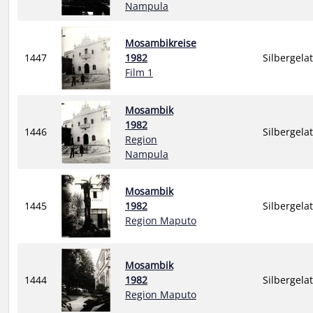
Nampula
Mosambikreise
1447
1982
Silbergela
Film 1
Mosambik
1982
1446
Silbergela
Region
Nampula
Mosambik
1445
1982
Silbergela
Region Maputo
Mosambik
1444
1982
Silbergela
Region Maputo