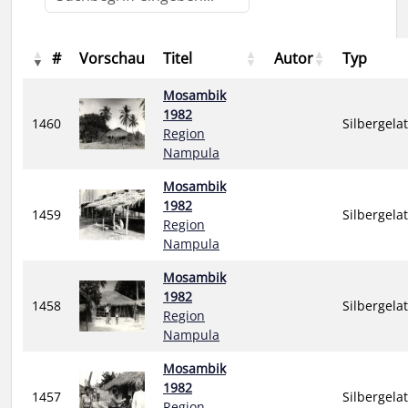
#
Vorschau
Titel
Autor
Typ
Mosambik
1982
1460
Silbergela
Region
Nampula
Mosambik
1982
1459
Silbergela
Region
Nampula
Mosambik
1982
1458
Silbergela
Region
Nampula
Mosambik
1982
1457
Silbergela
Region