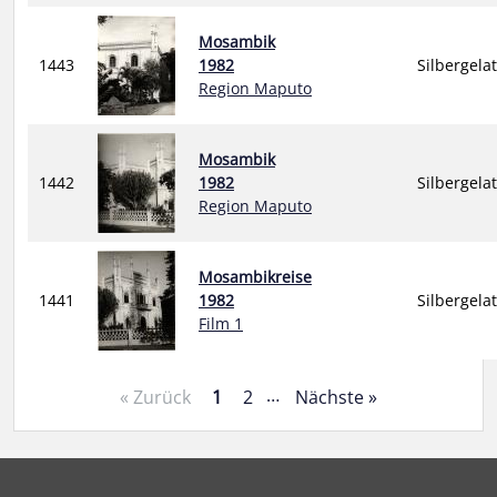
Mosambik
1443
1982
Silbergela
Region Maputo
Mosambik
1442
1982
Silbergela
Region Maputo
Mosambikreise
1441
1982
Silbergela
Film 1
…
« Zurück
1
2
Nächste »