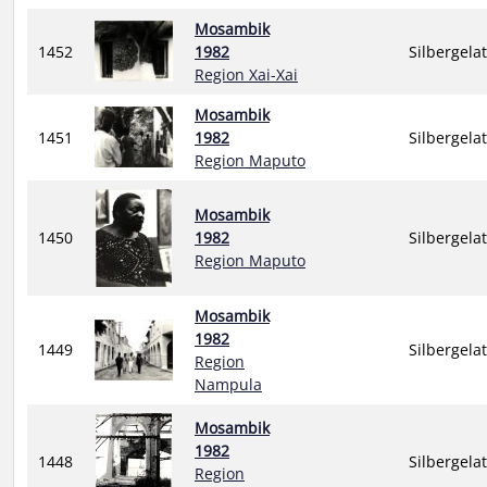
Mosambik
1452
1982
Silbergela
Region Xai-Xai
Mosambik
1451
1982
Silbergela
Region Maputo
Mosambik
1450
1982
Silbergela
Region Maputo
Mosambik
1982
1449
Silbergela
Region
Nampula
Mosambik
1982
1448
Silbergela
Region