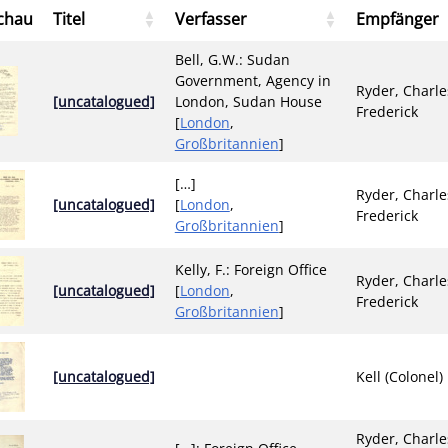
chau
Titel
Verfasser
Empfänger
Bell, G.W.: Sudan
Government, Agency in
Ryder, Charle
[uncatalogued]
London, Sudan House
Frederick
[
London
,
Großbritannien
]
[…]
Ryder, Charle
[uncatalogued]
[
London
,
Frederick
Großbritannien
]
Kelly, F.: Foreign Office
Ryder, Charle
[uncatalogued]
[
London
,
Frederick
Großbritannien
]
[uncatalogued]
Kell (Colonel)
Ryder, Charle