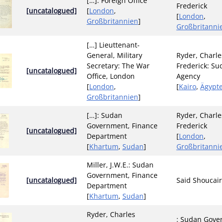
[…]: Foreign Office
Frederick
[uncatalogued]
[
London
,
[
London
,
Großbritannien
]
Großbritanni
[…] Lieuttenant-
General, Military
Ryder, Charle
Secretary: The War
Frederick: Su
[uncatalogued]
Office, London
Agency
[
London
,
[
Kairo
,
Ägypt
Großbritannien
]
[…]: Sudan
Ryder, Charle
Government, Finance
Frederick
[uncatalogued]
Department
[
London
,
[
Khartum
,
Sudan
]
Großbritanni
Miller, J.W.E.: Sudan
Government, Finance
[uncatalogued]
Said Shoucai
Department
[
Khartum
,
Sudan
]
Ryder, Charles
: Sudan Gove