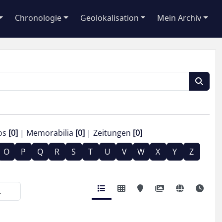
Chronologie
Geolokalisation
Mein Archiv
os
[0]
Memorabilia
[0]
Zeitungen
[0]
O
P
Q
R
S
T
U
V
W
X
Y
Z