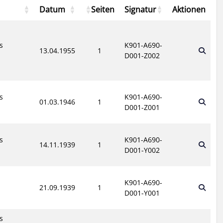
Datum
Seiten
Signatur
Aktionen
s
K901-A690-
13.04.1955
1
D001-Z002
s
K901-A690-
01.03.1946
1
D001-Z001
s
K901-A690-
14.11.1939
1
D001-Y002
K901-A690-
21.09.1939
1
D001-Y001
s