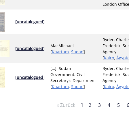
London Offic
[uncatalogued]
Ryder, Charle
MacMichael
Frederick: Su
[uncatalogued]
[
Khartum
,
Sudan
]
Agency
[
Kairo
,
Ägypt
[…]: Sudan
Ryder, Charle
Government, Civil
Frederick: Su
[uncatalogued]
Secretary's Department
Agency
[
Khartum
,
Sudan
]
[
Kairo
,
Ägypt
« Zurück
1
2
3
4
5