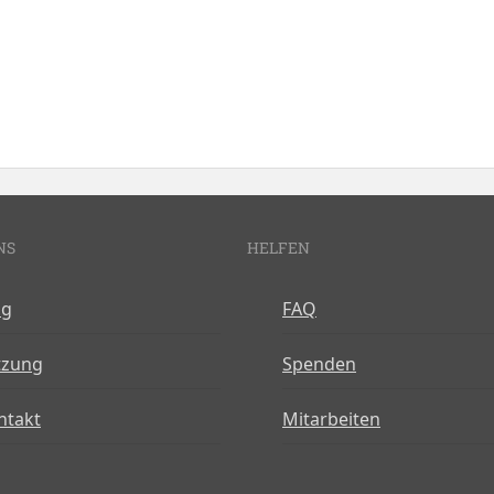
NS
HELFEN
og
FAQ
tzung
Spenden
ntakt
Mitarbeiten