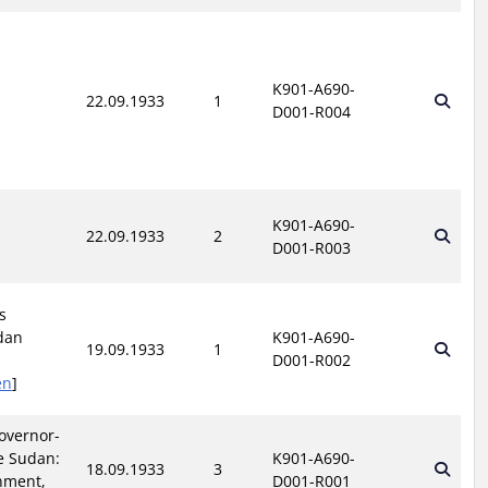
K901-A690-
22.09.1933
1
D001-R004
K901-A690-
22.09.1933
2
D001-R003
s
dan
K901-A690-
19.09.1933
1
D001-R002
en
]
Governor-
e Sudan:
K901-A690-
18.09.1933
3
nment,
D001-R001