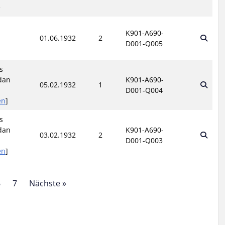
e
K901-A690-
01.06.1932
2
D001-Q005
s
dan
K901-A690-
05.02.1932
1
D001-Q004
en
]
s
dan
K901-A690-
03.02.1932
2
D001-Q003
en
]
6
7
Nächste »