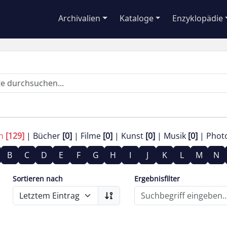
Archivalien
Kataloge
Enzyklopädie
en
[129]
Bücher
[0]
Filme
[0]
Kunst
[0]
Musik
[0]
Phot
B
C
D
E
F
G
H
I
J
K
L
M
N
Sortieren nach
Ergebnisfilter