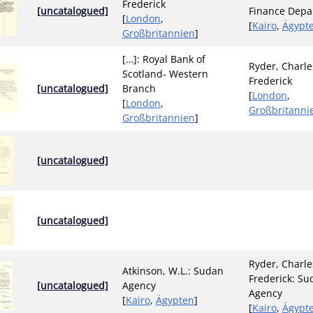
Frederick
[uncatalogued]
Finance Depa
[
London
,
[
Kairo
,
Ägypt
Großbritannien
]
[…]: Royal Bank of
Ryder, Charle
Scotland- Western
Frederick
[uncatalogued]
Branch
[
London
,
[
London
,
Großbritanni
Großbritannien
]
[uncatalogued]
[uncatalogued]
Ryder, Charle
Atkinson, W.L.: Sudan
Frederick: Su
[uncatalogued]
Agency
Agency
[
Kairo
,
Ägypten
]
[
Kairo
,
Ägypt