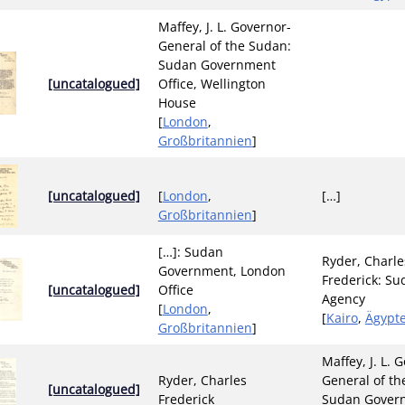
Maffey, J. L. Governor-
General of the Sudan:
Sudan Government
[uncatalogued]
Office, Wellington
House
[
London
,
Großbritannien
]
[uncatalogued]
[
London
,
[…]
Großbritannien
]
[…]: Sudan
Ryder, Charle
Government, London
Frederick: Su
[uncatalogued]
Office
Agency
[
London
,
[
Kairo
,
Ägypt
Großbritannien
]
Maffey, J. L. 
Ryder, Charles
General of th
[uncatalogued]
Frederick
Sudan Gover