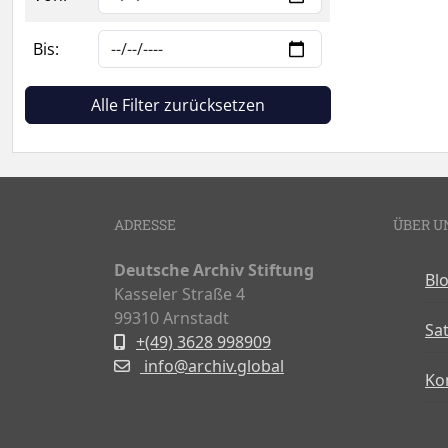
Bis:
Alle Filter zurücksetzen
ADRESSE
ÜBER U
Deutsche Archiv Stiftung
Bl
Kasseler Straße 4
99310 Arnstadt
Sa
+(49) 3628 998909
info@archiv.global
Ko