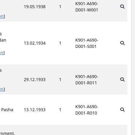
K901-A690-
19.05.1938
1
D001-W001
en
]
s
dan
K901-A690-
13.02.1934
1
D001-S001
en
]
s
K901-A690-
29.12.1933
1
D001-R011
en
]
K901-A690-
r Pasha
13.12.1933
1
D001-R010
rnment,