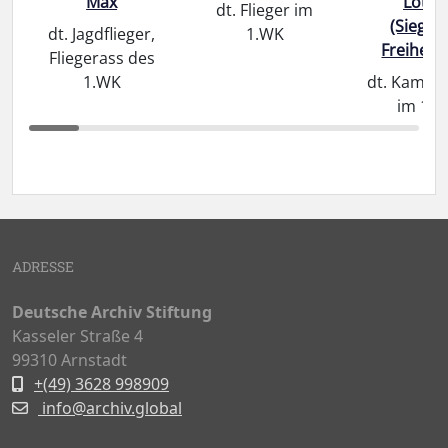
Max
Lotha
dt. Flieger im
(Siegfri
dt. Jagdflieger,
1.WK
Freiherr
Fliegerass des
1.WK
dt. Kampff
im 1.
ADRESSE
Deutsche Archiv Stiftung
Kasseler Straße 4
99310 Arnstadt
+(49) 3628 998909
info@archiv.global