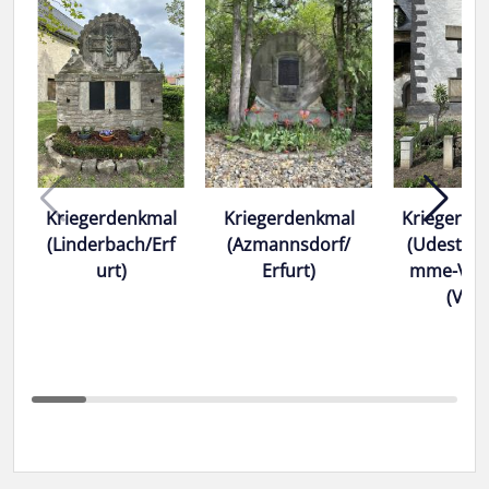
Kriegerdenkmal
Kriegerdenkmal
Kriegerde
(Linderbach/Erf
(Azmannsdorf/
(Udested
urt)
Erfurt)
mme-Vip
(VG))