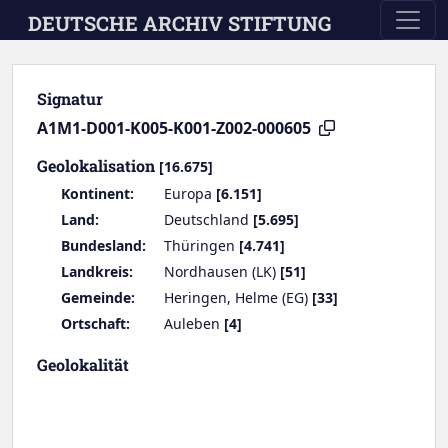
Skip to main content
DEUTSCHE ARCHIV STIFTUNG
Signatur
A1M1-D001-K005-K001-Z002-000605
Geolokalisation
[16.675]
Kontinent:
Europa
[6.151]
Land:
Deutschland
[5.695]
Bundesland:
Thüringen
[4.741]
Landkreis:
Nordhausen (LK)
[51]
Gemeinde:
Heringen, Helme (EG)
[33]
Ortschaft:
Auleben
[4]
Geolokalität