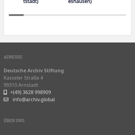
tstädt)
eshausen)
ADRESSE
Deutsche Archiv Stiftung
Kasseler Straße 4
99310 Arnstadt
+(49) 3628 998909
info@archiv.global
ÜBER UNS