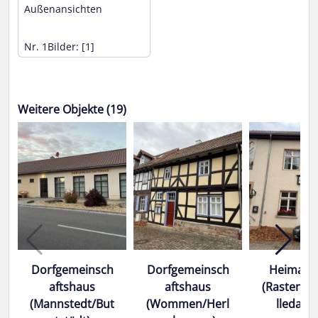
Außenansichten
Nr. 1
Bilder: [1]
Weitere Objekte (19)
Dorfgemeinsch
Dorfgemeinsch
Heimats
aftshaus
aftshaus
(Rastenbe
(Mannstedt/But
(Wommen/Herl
lleda (V