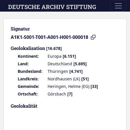
Skip to main content
DEUTSCHE ARCHIV STIFTUNG
Signatur
A1K1-S001-T001-A001-H001-000018
Geolokalisation
[16.678]
Kontinent:
Europa
[6.151]
Land:
Deutschland
[5.695]
Bundesland:
Thüringen
[4.741]
Landkreis:
Nordhausen (LK)
[51]
Gemeinde:
Heringen, Helme (EG)
[33]
Ortschaft:
Görsbach
[7]
Geolokalität