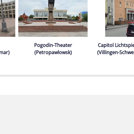
Pogodin-Theater
Capitol Lichtspi
mar)
(Petropawlowsk)
(Villingen-Schw