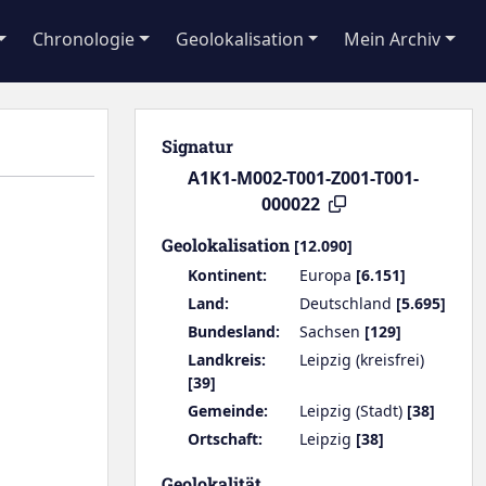
Chronologie
Geolokalisation
Mein Archiv
Signatur
A1K1-M002-T001-Z001-T001-
000022
Geolokalisation
[12.090]
Kontinent:
Europa
[6.151]
Land:
Deutschland
[5.695]
Bundesland:
Sachsen
[129]
Landkreis:
Leipzig (kreisfrei)
[39]
Gemeinde:
Leipzig (Stadt)
[38]
Ortschaft:
Leipzig
[38]
Geolokalität