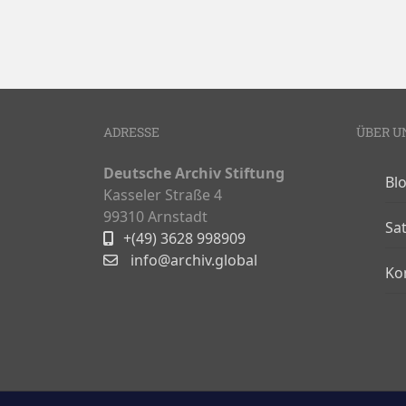
ADRESSE
ÜBER U
Deutsche Archiv Stiftung
Bl
Kasseler Straße 4
99310 Arnstadt
Sa
+(49) 3628 998909
info@archiv.global
Ko