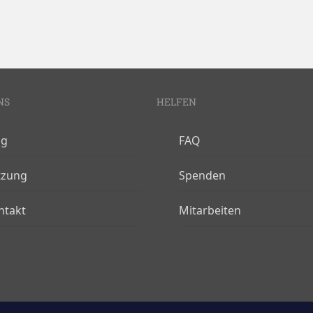
NS
HELFEN
og
FAQ
tzung
Spenden
ntakt
Mitarbeiten