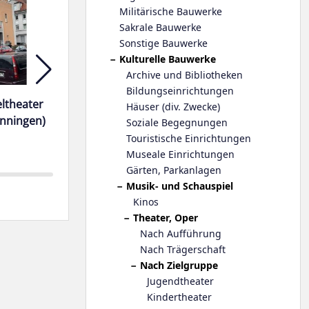
Militärische Bauwerke
Sakrale Bauwerke
Sonstige Bauwerke
Kulturelle Bauwerke
Archive und Bibliotheken
Bildungseinrichtungen
eltheater
Aldwych Theatre (London)
Coronet The
Häuser (div. Zwecke)
enningen)
Soziale Begegnungen
Touristische Einrichtungen
Museale Einrichtungen
Gärten, Parkanlagen
Musik- und Schauspiel
Kinos
Theater, Oper
Nach Aufführung
Nach Trägerschaft
Nach Zielgruppe
Jugendtheater
Kindertheater