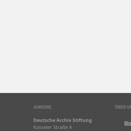
ADRESSE
ÜBER U
Deutsche Archiv Stiftung
Bl
Kasseler Straße 4