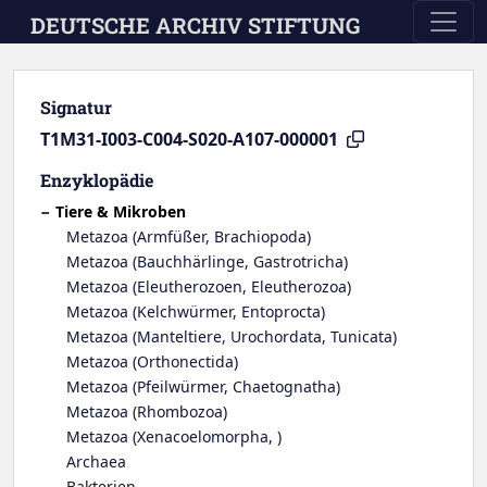
Skip to main content
DEUTSCHE ARCHIV STIFTUNG
Signatur
T1M31-I003-C004-S020-A107-000001
Enzyklopädie
Tiere & Mikroben
Metazoa (Armfüßer, Brachiopoda)
Metazoa (Bauchhärlinge, Gastrotricha)
Metazoa (Eleutherozoen, Eleutherozoa)
Metazoa (Kelchwürmer, Entoprocta)
Metazoa (Manteltiere, Urochordata, Tunicata)
Metazoa (Orthonectida)
Metazoa (Pfeilwürmer, Chaetognatha)
Metazoa (Rhombozoa)
Metazoa (Xenacoelomorpha, )
Archaea
Bakterien