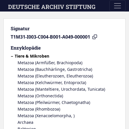
Skip to main content
DEUTSCHE ARCHIV STIFTUNG
Signatur
T1M31-I003-C004-B001-A049-000001
Enzyklopädie
Tiere & Mikroben
Metazoa (Armfüßer, Brachiopoda)
Metazoa (Bauchhärlinge, Gastrotricha)
Metazoa (Eleutherozoen, Eleutherozoa)
Metazoa (Kelchwürmer, Entoprocta)
Metazoa (Manteltiere, Urochordata, Tunicata)
Metazoa (Orthonectida)
Metazoa (Pfeilwürmer, Chaetognatha)
Metazoa (Rhombozoa)
Metazoa (Xenacoelomorpha, )
Archaea
Bakterien