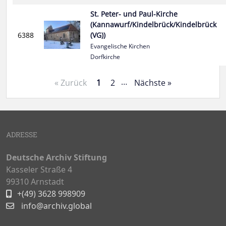
St. Peter- und Paul-Kirche
(Kannawurf/Kindelbrück/Kindelbrück
6388
(VG))
Evangelische Kirchen
Dorfkirche
…
« Zurück
1
2
Nächste »
ADRESSE
Deutsche Archiv Stiftung
Kasseler Straße 4
99310 Arnstadt
+(49) 3628 998909
info@archiv.global