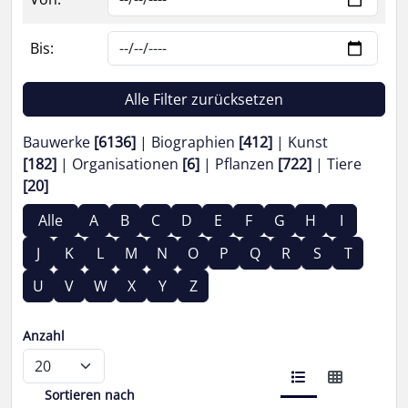
Bis:
Alle Filter zurücksetzen
Bauwerke
[6136]
Biographien
[412]
Kunst
[182]
Organisationen
[6]
Pflanzen
[722]
Tiere
[20]
Alle
A
B
C
D
E
F
G
H
I
J
K
L
M
N
O
P
Q
R
S
T
U
V
W
X
Y
Z
Anzahl
Sortieren nach