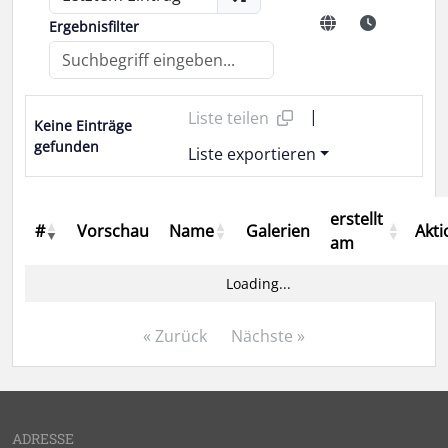
Ergebnisfilter
|
Liste teilen
Keine Einträge
gefunden
Liste exportieren
erstellt
#
Vorschau
Name
Galerien
Akt
am
Loading...
« Zurück
Nächste »
ADRESSE