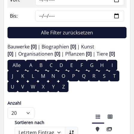
Bis:
Alle Filter zurücksetzen
Bauwerke
[0]
Biographien
[0]
Kunst
[0]
Organisationen
[0]
Pflanzen
[0]
Tiere
[0]
Alle
A
B
C
D
E
F
G
H
I
J
K
L
M
N
O
P
Q
R
S
T
U
V
W
X
Y
Z
Anzahl
Sortieren nach