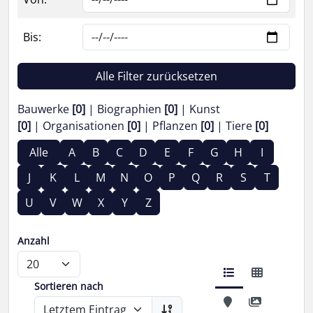
Bis:
Alle Filter zurücksetzen
Bauwerke
[0]
Biographien
[0]
Kunst
[0]
Organisationen
[0]
Pflanzen
[0]
Tiere
[0]
Alle
A
B
C
D
E
F
G
H
I
J
K
L
M
N
O
P
Q
R
S
T
U
V
W
X
Y
Z
Anzahl
Sortieren nach