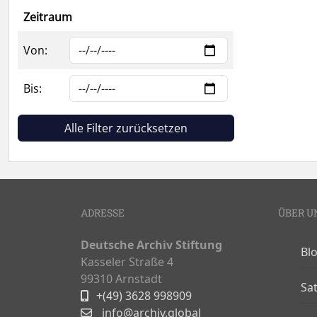
Zeitraum
Von:
Bis:
Alle Filter zurücksetzen
ADRESSE
ÜBER U
Deutsche Archiv Stiftung
Bl
Kasseler Straße 4
99310 Arnstadt
Sa
+(49) 3628 998909
info@archiv.global