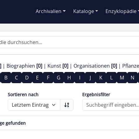
Archivalien
Kataloge
Enzyklopädie
]
Biographien
[0]
Kunst
[0]
Organisationen
[0]
Pflanz
B
C
D
E
F
G
H
I
J
K
L
M
N
Sortieren nach
Ergebnisfilter
äge gefunden