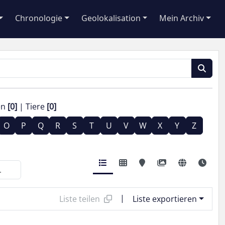
Chronologie
Geolokalisation
Mein Archiv
en
[0]
Tiere
[0]
O
P
Q
R
S
T
U
V
W
X
Y
Z
|
Liste teilen
Liste exportieren