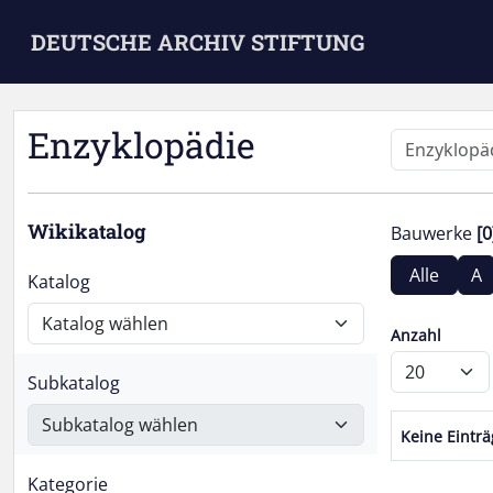
Skip to main content
DEUTSCHE ARCHIV STIFTUNG
Enzyklopädie
Wikikatalog
Bauwerke
[0
Alle
A
Katalog
Anzahl
Subkatalog
Keine Eintr
Kategorie