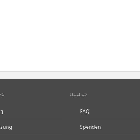
NS
HELFEN
og
FAQ
tzung
Spenden