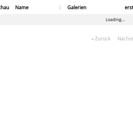
chau
Name
Galerien
ers
Loading...
« Zurück
Nächst