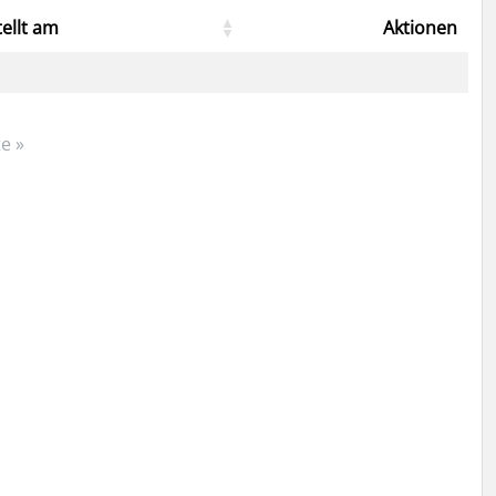
tellt am
Aktionen
e »