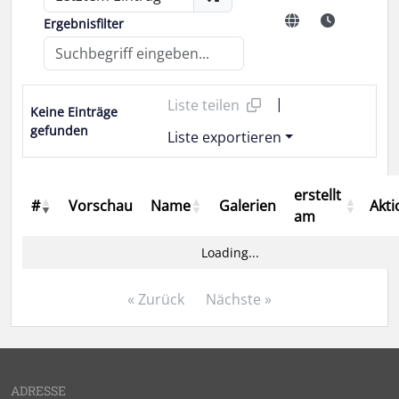
Ergebnisfilter
|
Liste teilen
Keine Einträge
gefunden
Liste exportieren
erstellt
#
Vorschau
Name
Galerien
Akt
am
Loading...
« Zurück
Nächste »
ADRESSE