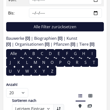
Bis:
Alle Filter zurücksetzen
Bauwerke
[0]
Biographien
[0]
Kunst
[0]
Organisationen
[0]
Pflanzen
[0]
Tiere
[0]
Alle
A
B
C
D
E
F
G
H
I
J
K
L
M
N
O
P
Q
R
S
T
U
V
W
X
Y
Z
Anzahl
Sortieren nach