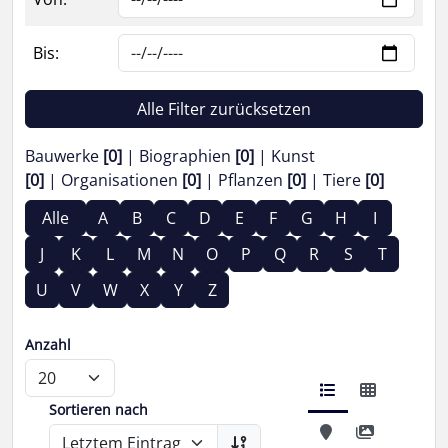
Bis:
Alle Filter zurücksetzen
Bauwerke
[0]
Biographien
[0]
Kunst
[0]
Organisationen
[0]
Pflanzen
[0]
Tiere
[0]
Alle
A
B
C
D
E
F
G
H
I
J
K
L
M
N
O
P
Q
R
S
T
U
V
W
X
Y
Z
Anzahl
Sortieren nach