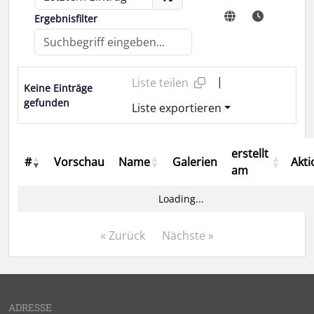
Ergebnisfilter
|
Liste teilen
Keine Einträge
gefunden
Liste exportieren
erstellt
#
Vorschau
Name
Galerien
Akt
am
Loading...
« Zurück
Nächste »
ADRESSE