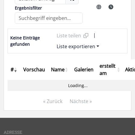
Ergebnisfilter
|
Liste teilen
Keine Einträge
gefunden
Liste exportieren
erstellt
#
Vorschau
Name
Galerien
Akt
am
Loading...
« Zurück
Nächste »
ADRESSE