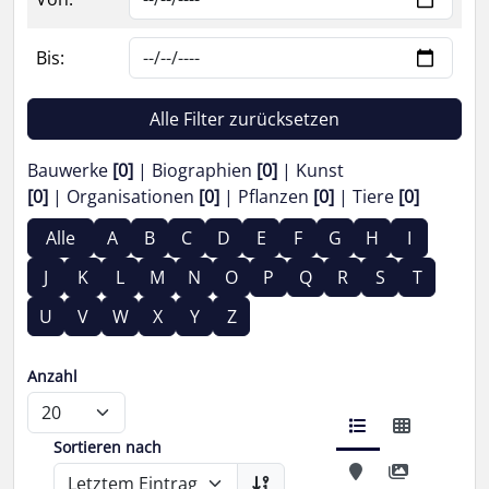
Bis:
Alle Filter zurücksetzen
Bauwerke
[0]
Biographien
[0]
Kunst
[0]
Organisationen
[0]
Pflanzen
[0]
Tiere
[0]
Alle
A
B
C
D
E
F
G
H
I
J
K
L
M
N
O
P
Q
R
S
T
U
V
W
X
Y
Z
Anzahl
Sortieren nach