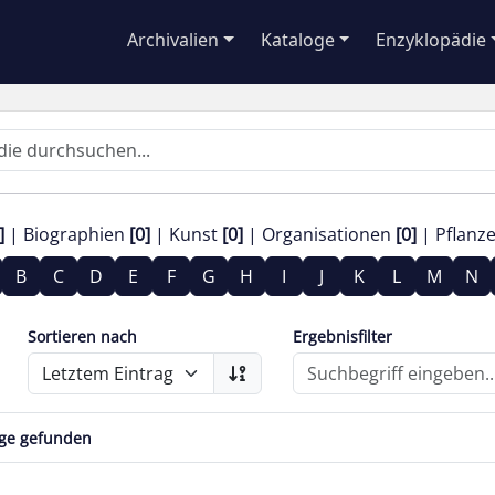
Archivalien
Kataloge
Enzyklopädie
]
Biographien
[0]
Kunst
[0]
Organisationen
[0]
Pflanz
B
C
D
E
F
G
H
I
J
K
L
M
N
Sortieren nach
Ergebnisfilter
äge gefunden