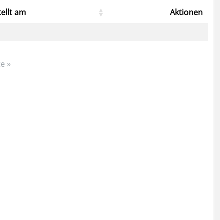
tellt am
Aktionen
e »