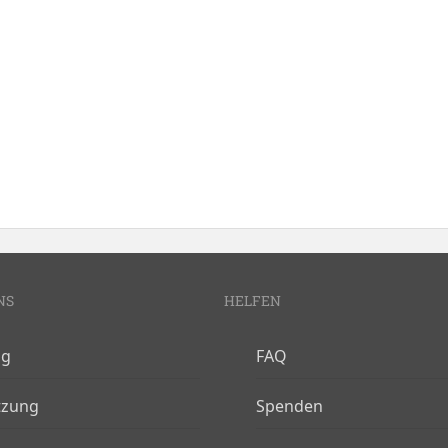
NS
HELFEN
og
FAQ
tzung
Spenden