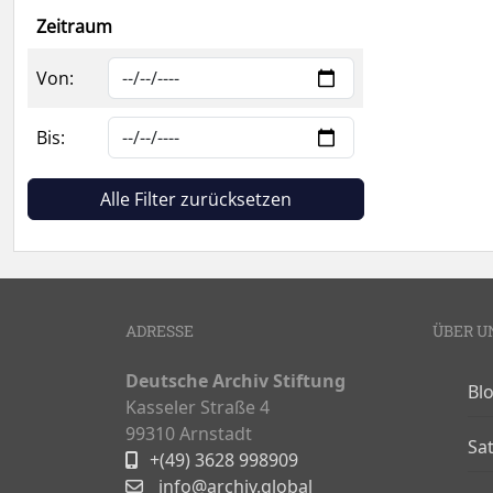
Zeitraum
Von:
Bis:
Alle Filter zurücksetzen
ADRESSE
ÜBER U
Deutsche Archiv Stiftung
Bl
Kasseler Straße 4
99310 Arnstadt
Sa
+(49) 3628 998909
info@archiv.global