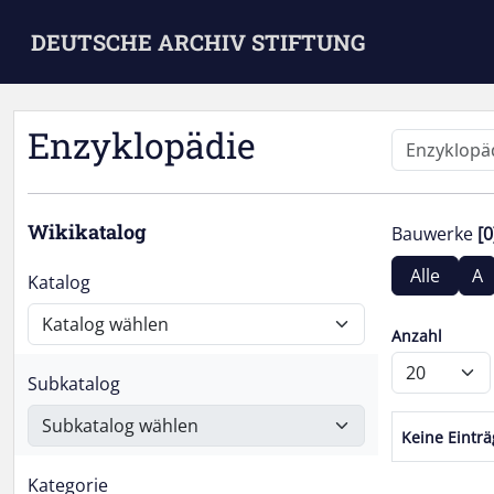
Skip to main content
DEUTSCHE ARCHIV STIFTUNG
Enzyklopädie
Wikikatalog
Bauwerke
[0
Alle
A
Katalog
Anzahl
Subkatalog
Keine Eintr
Kategorie