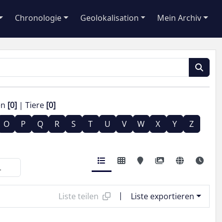
Chronologie
Geolokalisation
Mein Archiv
en
[0]
Tiere
[0]
O
P
Q
R
S
T
U
V
W
X
Y
Z
|
Liste teilen
Liste exportieren