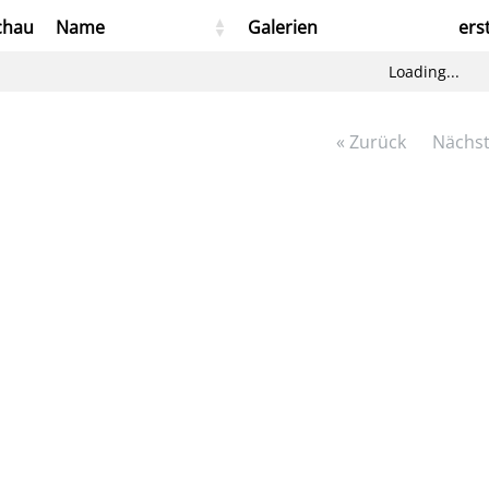
chau
Name
Galerien
ers
Loading...
« Zurück
Nächst