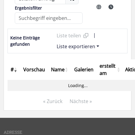
Ergebnisfilter
|
Liste teilen
Keine Einträge
gefunden
Liste exportieren
erstellt
#
Vorschau
Name
Galerien
Akt
am
Loading...
« Zurück
Nächste »
ADRESSE