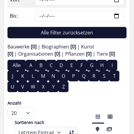
Bis:
Alle Filter zurücksetzen
Bauwerke
[0]
Biographien
[0]
Kunst
[0]
Organisationen
[0]
Pflanzen
[0]
Tiere
[0]
Alle
A
B
C
D
E
F
G
H
I
J
K
L
M
N
O
P
Q
R
S
T
U
V
W
X
Y
Z
Anzahl
Sortieren nach