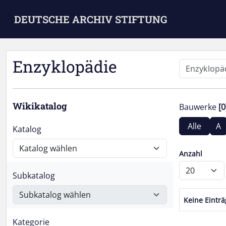
Skip to main content
DEUTSCHE ARCHIV STIFTUNG
Enzyklopädie
Wikikatalog
Bauwerke
[0
Alle
A
Katalog
Anzahl
Subkatalog
Keine Eintr
Kategorie