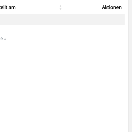
tellt am
Aktionen
e »