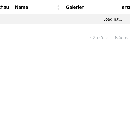
chau
Name
Galerien
ers
Loading...
« Zurück
Nächst