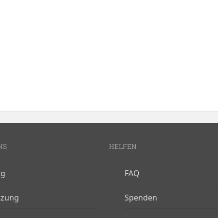
NS
HELFEN
og
FAQ
tzung
Spenden