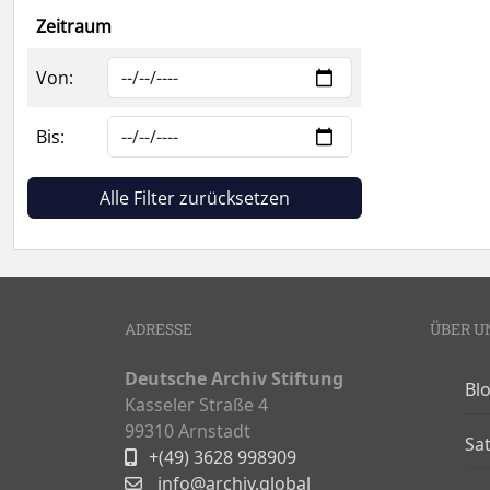
Zeitraum
Von:
Bis:
Alle Filter zurücksetzen
ADRESSE
ÜBER U
Deutsche Archiv Stiftung
Bl
Kasseler Straße 4
99310 Arnstadt
Sa
+(49) 3628 998909
info@archiv.global