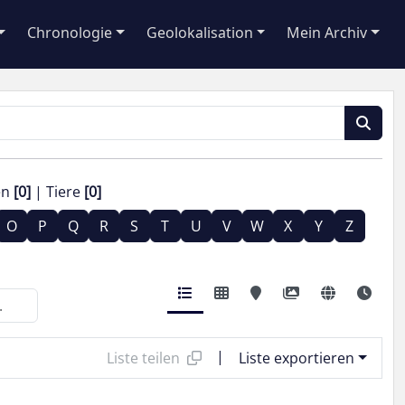
Chronologie
Geolokalisation
Mein Archiv
en
[0]
Tiere
[0]
O
P
Q
R
S
T
U
V
W
X
Y
Z
|
Liste teilen
Liste exportieren