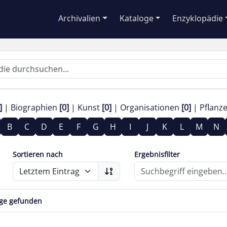
Archivalien
Kataloge
Enzyklopädie
]
Biographien
[0]
Kunst
[0]
Organisationen
[0]
Pflanz
B
C
D
E
F
G
H
I
J
K
L
M
N
Sortieren nach
Ergebnisfilter
äge gefunden