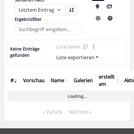
Ergebnisfilter
|
Liste teilen
Keine Einträge
gefunden
Liste exportieren
erstellt
#
Vorschau
Name
Galerien
Akt
am
Loading...
« Zurück
Nächste »