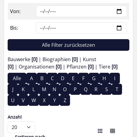
Von:
Bis:
Alle Filter zurücksetzen
Bauwerke
[0]
Biographien
[0]
Kunst
[0]
Organisationen
[0]
Pflanzen
[0]
Tiere
[0]
Alle
A
B
C
D
E
F
G
H
I
J
K
L
M
N
O
P
Q
R
S
T
U
V
W
X
Y
Z
Anzahl
Sortieren nach