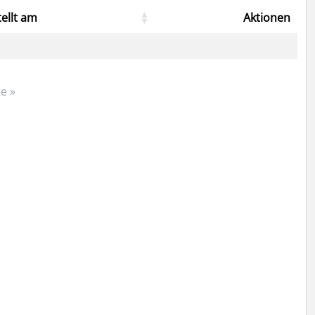
tellt am
Aktionen
e »