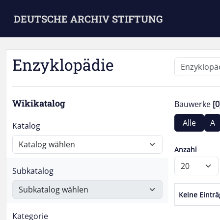
Skip to main content
DEUTSCHE ARCHIV STIFTUNG
Enzyklopädie
Wikikatalog
Bauwerke
[0
Alle
A
Katalog
Anzahl
Subkatalog
Keine Eintr
Kategorie