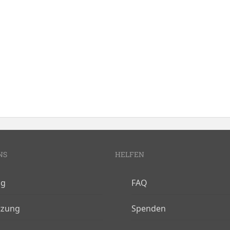
NS
HELFEN
og
FAQ
tzung
Spenden