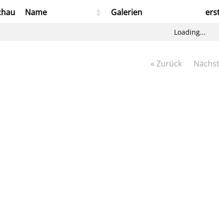
chau
Name
Galerien
ers
Loading...
« Zurück
Nächst