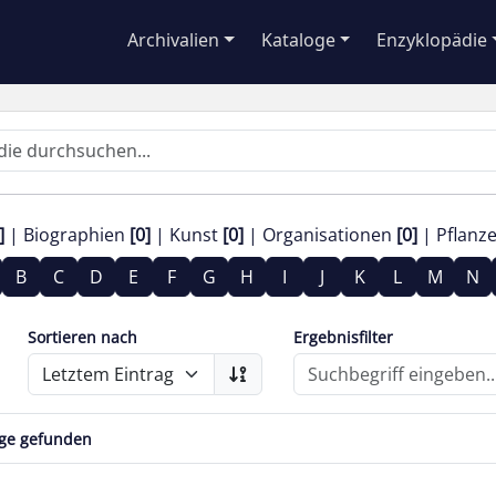
Archivalien
Kataloge
Enzyklopädie
]
Biographien
[0]
Kunst
[0]
Organisationen
[0]
Pflanz
B
C
D
E
F
G
H
I
J
K
L
M
N
Sortieren nach
Ergebnisfilter
äge gefunden