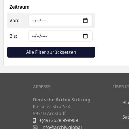
Zeitraum
Von:
Bis:
Alle Filter zurücksetzen
ADRESSE
ÜBER U
Deutsche Archiv Stiftung
Bl
Kasseler Straße 4
99310 Arnstadt
Sa
+(49) 3628 998909
info@archiv.global