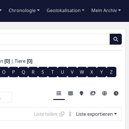
Chronologie
Geolokalisation
Mein Archiv
en
[0]
Tiere
[0]
O
P
Q
R
S
T
U
V
W
X
Y
Z
|
Liste teilen
Liste exportieren