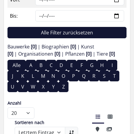
Bis:
Alle Filter zurücksetzen
Bauwerke
[0]
Biographien
[0]
Kunst
[0]
Organisationen
[0]
Pflanzen
[0]
Tiere
[0]
Alle
A
B
C
D
E
F
G
H
I
J
K
L
M
N
O
P
Q
R
S
T
U
V
W
X
Y
Z
Anzahl
Sortieren nach