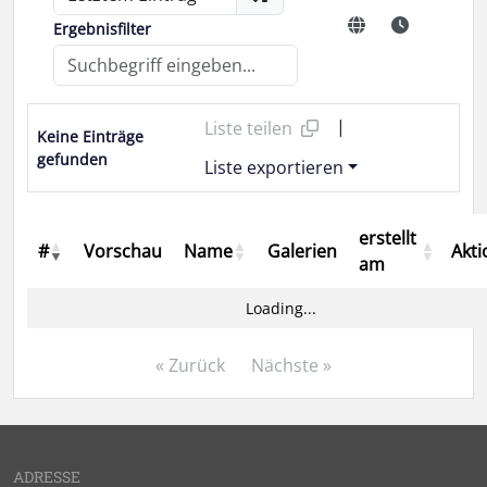
Ergebnisfilter
|
Liste teilen
Keine Einträge
gefunden
Liste exportieren
erstellt
#
Vorschau
Name
Galerien
Akt
am
Loading...
« Zurück
Nächste »
ADRESSE