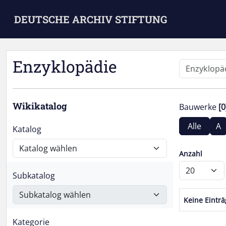
Skip to main content
DEUTSCHE ARCHIV STIFTUNG
Enzyklopädie
Wikikatalog
Bauwerke
[0
Alle
A
Katalog
Anzahl
Subkatalog
Keine Eintr
Kategorie