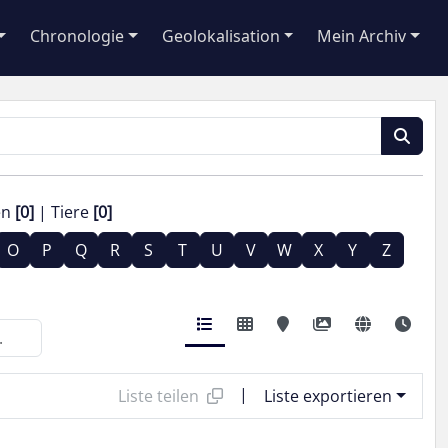
Chronologie
Geolokalisation
Mein Archiv
en
[0]
Tiere
[0]
O
P
Q
R
S
T
U
V
W
X
Y
Z
|
Liste teilen
Liste exportieren