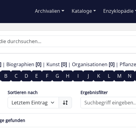
Archivalien
Kataloge
Enzyklopädie
]
Biographien
[0]
Kunst
[0]
Organisationen
[0]
Pflanz
B
C
D
E
F
G
H
I
J
K
L
M
N
Sortieren nach
Ergebnisfilter
äge gefunden