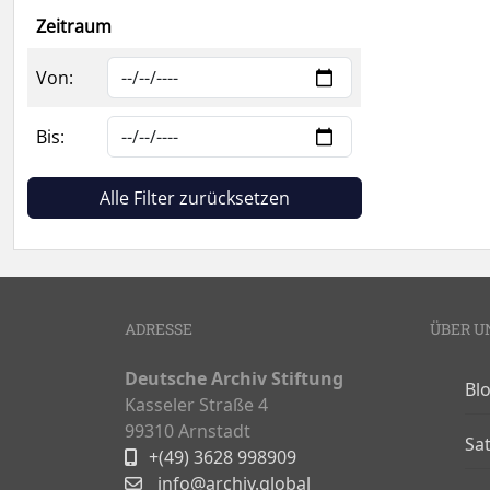
Zeitraum
Von:
Bis:
Alle Filter zurücksetzen
ADRESSE
ÜBER U
Deutsche Archiv Stiftung
Bl
Kasseler Straße 4
99310 Arnstadt
Sa
+(49) 3628 998909
info@archiv.global