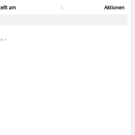
tellt am
Aktionen
e »