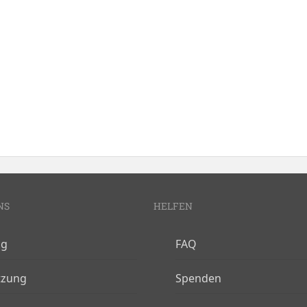
NS
HELFEN
og
FAQ
tzung
Spenden