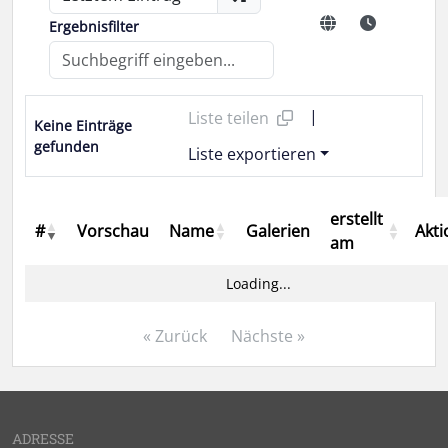
Ergebnisfilter
|
Liste teilen
Keine Einträge
gefunden
Liste exportieren
erstellt
#
Vorschau
Name
Galerien
Akt
am
Loading...
« Zurück
Nächste »
ADRESSE