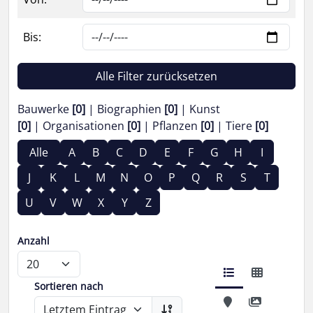
Bis:
Alle Filter zurücksetzen
Bauwerke
[0]
Biographien
[0]
Kunst
[0]
Organisationen
[0]
Pflanzen
[0]
Tiere
[0]
Alle
A
B
C
D
E
F
G
H
I
J
K
L
M
N
O
P
Q
R
S
T
U
V
W
X
Y
Z
Anzahl
Sortieren nach