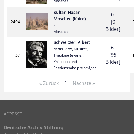
Moschee
Sultan-Hasan-
0
Moschee (Kairo)
[0
2494
1
-
Bilder]
Moschee
Schweitzer, Albert
6
dt./frz. Arzt, Musiker,
[95
37
1
Theologe (evang.),
Bilder]
Philosoph und
Friedensnobelpreisträger
« Zurück
1
Nächste »
ADRESSE
Deutsche Archiv Stiftung