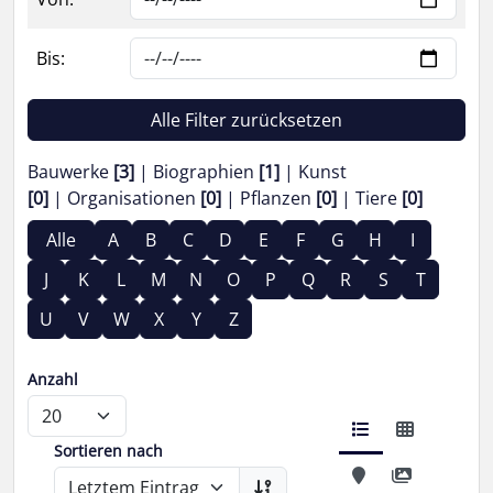
Bis:
Alle Filter zurücksetzen
Bauwerke
[3]
Biographien
[1]
Kunst
[0]
Organisationen
[0]
Pflanzen
[0]
Tiere
[0]
Alle
A
B
C
D
E
F
G
H
I
J
K
L
M
N
O
P
Q
R
S
T
U
V
W
X
Y
Z
Anzahl
Sortieren nach