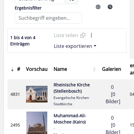
Ergebnisfilter
|
Liste teilen
1 bis 4 von 4
Einträgen
Liste exportieren
er
#
Vorschau
Name
Galerien
a
Rheinische Kirche
0
(Stellenbosch)
[0
4831
0
Evangelische Kirchen
Bilder]
Stadtkirche
Muhammad-Ali-
0
Moschee (Kairo)
[0
2495
1
-
Bilder]