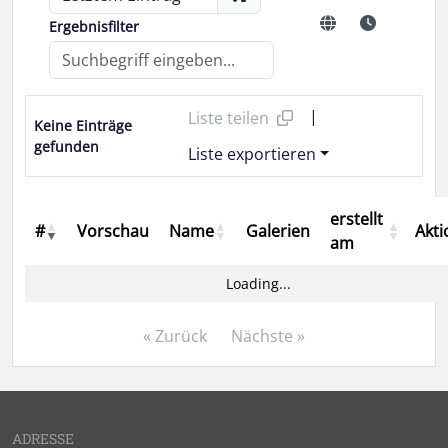
Ergebnisfilter
|
Liste teilen
Keine Einträge
gefunden
Liste exportieren
erstellt
#
Vorschau
Name
Galerien
Akt
am
Loading...
« Zurück
Nächste »
ADRESSE