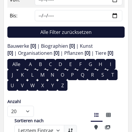
Bis:
Alle Filter zurücksetzen
Bauwerke
[0]
Biographien
[0]
Kunst
[0]
Organisationen
[0]
Pflanzen
[0]
Tiere
[0]
Alle
A
B
C
D
E
F
G
H
I
J
K
L
M
N
O
P
Q
R
S
T
U
V
W
X
Y
Z
Anzahl
Sortieren nach