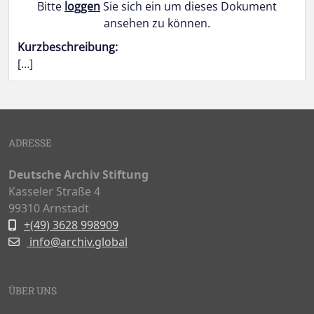
Bitte
loggen
Sie sich ein um dieses Dokument
ansehen zu können.
Kurzbeschreibung:
[…]
Doukmente-Navigation
ADRESSE
Deutsche Archiv Stiftung
Kasseler Straße 4
99310 Arnstadt
+(49) 3628 998909
info@archiv.global
ÜBER UNS