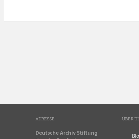
Doukmente-Navigation
ADRESSE
ÜBER U
Deutsche Archiv Stiftung
Bl