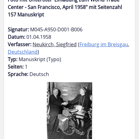
Center - San Francisco, April 1958" mit Seitenzahl
157 Manuskript
Signatur:
M045-A950-D001-B006
Datum:
01.04.1958
Verfasser:
Neukirch, Siegfried
(
Freiburg im Breisgau
,
Deutschland
)
Typ:
Manuskript (Typo)
Seiten:
1
Sprache:
Deutsch