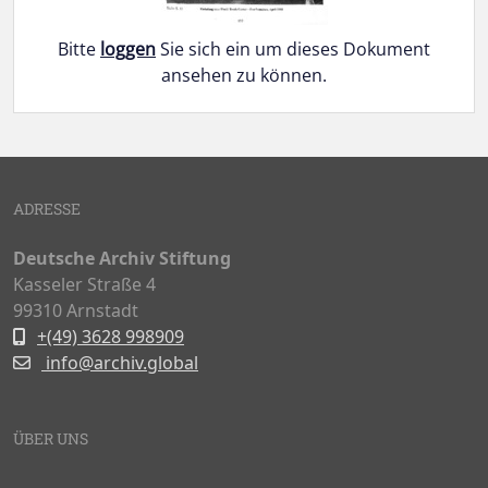
Bitte
loggen
Sie sich ein um dieses Dokument
ansehen zu können.
Doukmente-Navigation
ADRESSE
Deutsche Archiv Stiftung
Kasseler Straße 4
99310 Arnstadt
+(49) 3628 998909
info@archiv.global
ÜBER UNS