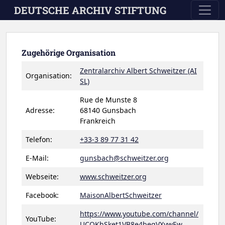
Skip to main content
DEUTSCHE ARCHIV STIFTUNG
Zugehörige Organisation
Zentralarchiv Albert Schweitzer (AI
Organisation:
SL)
Rue de Munste 8
Adresse:
68140 Gunsbach
Frankreich
Telefon:
+33-3 89 77 31 42
E-Mail:
gunsbach@schweitzer.org
Webseite:
www.schweitzer.org
Facebook:
MaisonAlbertSchweitzer
https://www.youtube.com/channel/
YouTube:
UCOKhSket1VB8e4begVXywEw