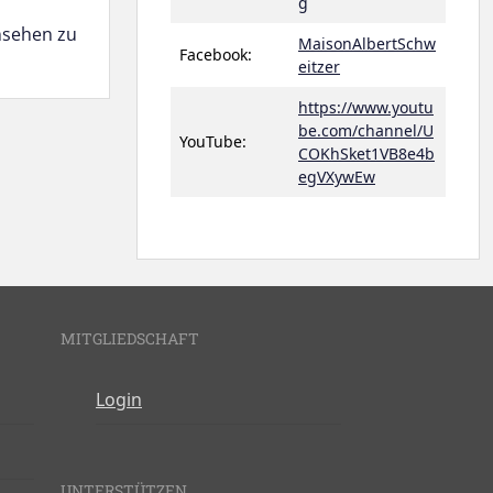
g
nsehen zu
MaisonAlbertSchw
Facebook:
eitzer
https://www.youtu
be.com/channel/U
YouTube:
COKhSket1VB8e4b
egVXywEw
MITGLIEDSCHAFT
Login
UNTERSTÜTZEN