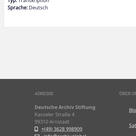
Typ:
Transkription
Sprache:
Deutsch
Doukmente-Navigation
ADRESSE
ÜBER U
Deutsche Archiv Stiftung
Bl
Kasseler Straße 4
99310 Arnstadt
Sa
+(49) 3628 998909