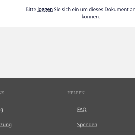
Bitte
loggen
Sie sich ein um dieses Dokument a
können.
NS
HELFEN
og
FAQ
tzung
Spenden