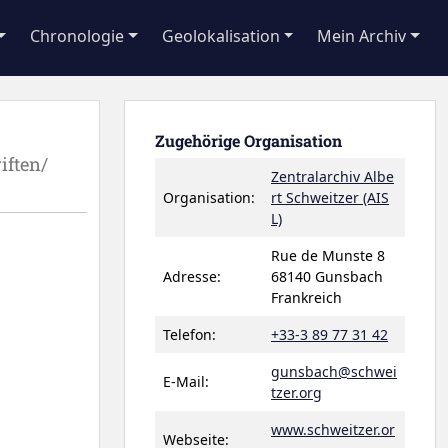
Chronologie
Geolokalisation
Mein Archiv
Zugehörige Organisation
iften/
Zentralarchiv Albe
Organisation:
rt Schweitzer (AIS
L)
Rue de Munste 8
Adresse:
68140 Gunsbach
Frankreich
Telefon:
+33-3 89 77 31 42
gunsbach@schwei
E-Mail:
tzer.org
www.schweitzer.or
Webseite: