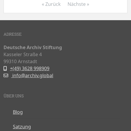
« Zurück
Nächste »
ADRESSE
Deutsche Archiv Stiftung
Kasseler Straße 4
99310 Arnstadt
+(49) 3628 998909
info@archiv.global
ÜBER UNS
Blog
Satzung