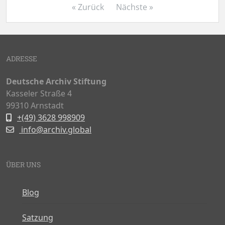
« Zurück
Nächste »
ADRESSE
Deutsche Archiv Stiftung
Kasseler Straße 4
99310 Arnstadt
+(49) 3628 998909
info@archiv.global
ÜBER UNS
Blog
Satzung