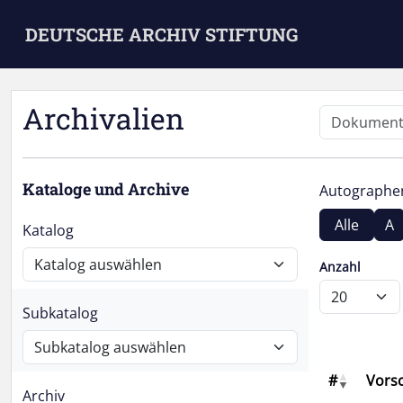
Skip to main content
DEUTSCHE ARCHIV STIFTUNG
Archivalien
Kataloge und Archive
Autograph
Alle
A
Katalog
Anzahl
Subkatalog
#
Vors
Archiv