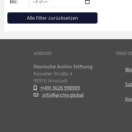
Bis:
Alle Filter zurücksetzen
ADRESSE
ÜBER U
Deutsche Archiv Stiftung
Bl
Kasseler Straße 4
99310 Arnstadt
Sa
+(49) 3628 998909
info@archiv.global
Ko