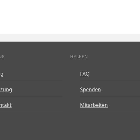
NS
HELFEN
og
FAQ
tzung
Spenden
ntakt
Mitarbeiten