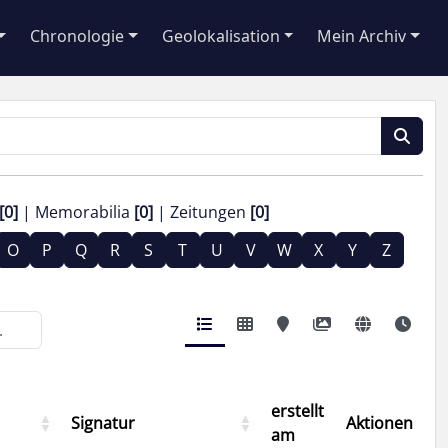
Chronologie
Geolokalisation
Mein Archiv
[0]
Memorabilia
[0]
Zeitungen
[0]
O
P
Q
R
S
T
U
V
W
X
Y
Z
erstellt
Signatur
Aktionen
am