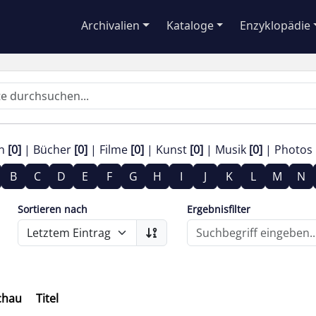
Archivalien
Kataloge
Enzyklopädie
en
[0]
Bücher
[0]
Filme
[0]
Kunst
[0]
Musik
[0]
Photos
B
C
D
E
F
G
H
I
J
K
L
M
N
Sortieren nach
Ergebnisfilter
chau
Titel