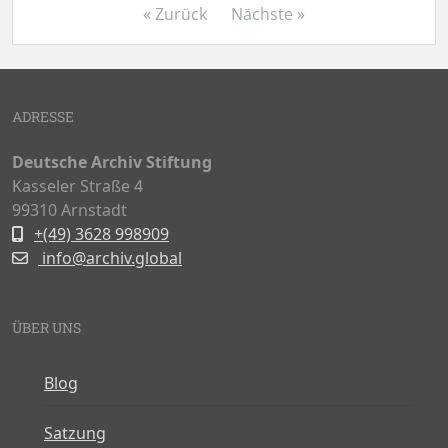
« Zurück
Nächste »
ADRESSE
Deutsche Archiv Stiftung
Kasseler Straße 4
99310 Arnstadt
+(49) 3628 998909
info@archiv.global
ÜBER UNS
Blog
Satzung