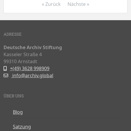
« Zurück
Nächste »
ADRESSE
Deutsche Archiv Stiftung
Kasseler Straße 4
99310 Arnstadt
+(49) 3628 998909
info@archiv.global
ÜBER UNS
Blog
Satzung