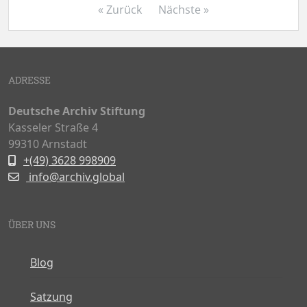
« Zurück
Nächste »
ADRESSE
Deutsche Archiv Stiftung
Kasseler Straße 4
99310 Arnstadt
+(49) 3628 998909
info@archiv.global
ÜBER UNS
Blog
Satzung