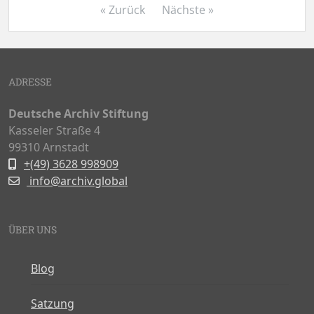
« Zurück
Nächste »
ADRESSE
Deutsche Archiv Stiftung
Kasseler Straße 4
99310 Arnstadt
+(49) 3628 998909
info@archiv.global
ÜBER UNS
Blog
Satzung