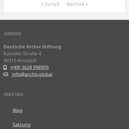
« Zurück
Nächste »
ADRESSE
Deutsche Archiv Stiftung
Kasseler Straße 4
99310 Arnstadt
+(49) 3628 998909
info@archiv.global
ÜBER UNS
Blog
Satzung