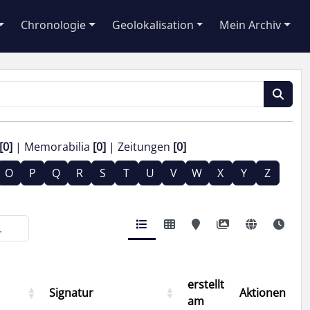
Chronologie
Geolokalisation
Mein Archiv
[0]
Memorabilia
[0]
Zeitungen
[0]
O
P
Q
R
S
T
U
V
W
X
Y
Z
erstellt
Signatur
Aktionen
am