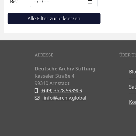
Bis:
Alle Filter zurücksetzen
ADRESSE
ÜBER U
Deutsche Archiv Stiftung
Bl
Kasseler Straße 4
99310 Arnstadt
Sa
+(49) 3628 998909
info@archiv.global
Ko