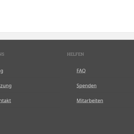
NS
HELFEN
og
FAQ
tzung
Spenden
ntakt
Mitarbeiten