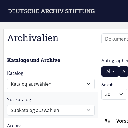
Skip to main content
DEUTSCHE ARCHIV STIFTUNG
Archivalien
Kataloge und Archive
Autograph
Alle
A
Katalog
Anzahl
Subkatalog
#
Vors
Archiv