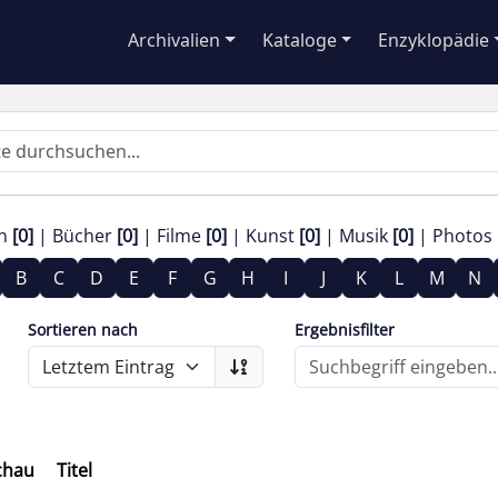
Archivalien
Kataloge
Enzyklopädie
en
[0]
Bücher
[0]
Filme
[0]
Kunst
[0]
Musik
[0]
Photos
B
C
D
E
F
G
H
I
J
K
L
M
N
Sortieren nach
Ergebnisfilter
chau
Titel